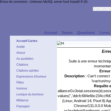
Erreur de connexion : Unknown MySQL server host 'mysql5-9' (0)
Accueil
Textes
Questions
Livres
Cartes virtuelles
>
Accueil Cartes
Accueil Cartes
Amitié
Erre
Amour
Au quotidien
Suite à une erreur techni
Citations
momentané
Citations spirites
Erreu
Description
: Can't connect
Expressions d'humeur
'/var/run/my
Fêtes
Requête 
Humour
allianceGv3stat.sessions(id,sess
Lexique du bonheur
values('','ddcfc684e6bc234ccffd0c
Militance
(Linux; Android 14; Pixel 8) 
Chrome/131.0.0.0 Mobil
Paysages
+claudebot@anthropic.com)','0