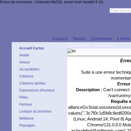
Erreur de connexion : Unknown MySQL server host 'mysql5-9' (0)
Accueil
Textes
Questions
Livres
Cartes virtuelles
>
Accueil Cartes
Accueil Cartes
Amitié
Erre
Amour
Au quotidien
Suite à une erreur techni
Citations
momentané
Citations spirites
Erreu
Description
: Can't connect
Expressions d'humeur
'/var/run/my
Fêtes
Requête 
Humour
allianceGv3stat.sessions(id,sess
Lexique du bonheur
values('','3c7f0c1d5b8c8ed8200ae
Militance
(Linux; Android 14; Pixel 8) 
Chrome/131.0.0.0 Mobil
Paysages
+claudebot@anthropic.com)','0',