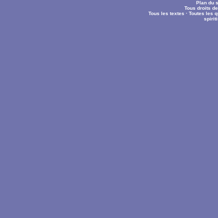
Plan du s
Tous droits d
Tous les textes
·
Toutes les 
spiri