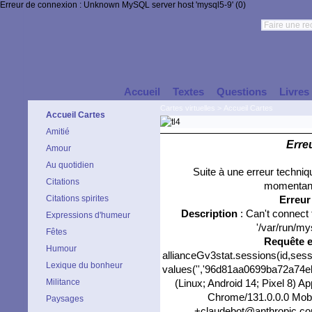
Erreur de connexion : Unknown MySQL server host 'mysql5-9' (0)
Accueil
Textes
Questions
Livres
Cartes virtuelles
>
Accueil Cartes
Accueil Cartes
Amitié
Erre
Amour
Au quotidien
Suite à une erreur techni
Citations
momentané
Citations spirites
Erreu
Description
: Can't connect
Expressions d'humeur
'/var/run/my
Fêtes
Requête 
Humour
allianceGv3stat.sessions(id,sess
Lexique du bonheur
values('','96d81aa0699ba72a74ebb
Militance
(Linux; Android 14; Pixel 8) 
Chrome/131.0.0.0 Mobil
Paysages
+claudebot@anthropic.com)'