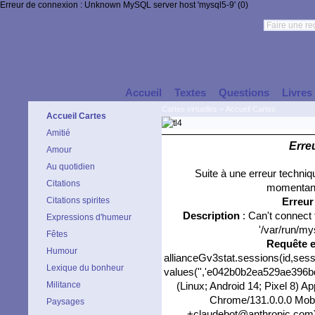
Erreur de connexion : Unknown MySQL server host 'mysql5-9' (0)
Accueil
Textes
Questions
Livres
Cartes virtuelles
>
Accueil Cartes
Accueil Cartes
Amitié
Erre
Amour
Au quotidien
Suite à une erreur techni
Citations
momentané
Citations spirites
Erreu
Description
: Can't connect
Expressions d'humeur
'/var/run/my
Fêtes
Requête 
Humour
allianceGv3stat.sessions(id,sess
Lexique du bonheur
values('','e042b0b2ea529ae396bd3
Militance
(Linux; Android 14; Pixel 8) 
Chrome/131.0.0.0 Mobil
Paysages
+claudebot@anthropic.com)','