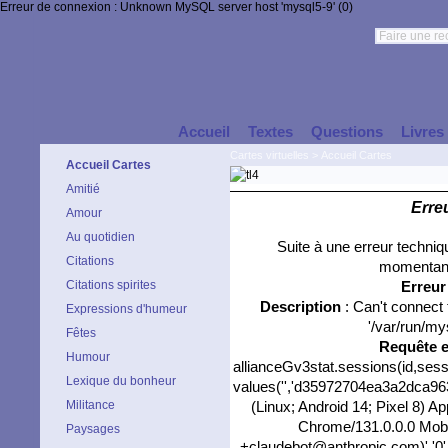
Erreur de connexion : Unknown MySQL server host 'mysql5-9' (0)
Accueil
Textes
Questions
Livres
Cartes virtuelles
>
Accueil Cartes
Accueil Cartes
Amitié
Erre
Amour
Au quotidien
Suite à une erreur techni
Citations
momentané
Citations spirites
Erreu
Description
: Can't connect
Expressions d'humeur
'/var/run/my
Fêtes
Requête 
Humour
allianceGv3stat.sessions(id,sess
Lexique du bonheur
values('','d35972704ea3a2dca963f
Militance
(Linux; Android 14; Pixel 8) 
Chrome/131.0.0.0 Mobil
Paysages
+claudebot@anthropic.com)','0','/