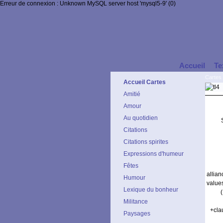
Erreur de connexion : Unknown MySQL server host 'mysql5-9' (0)
Accueil
Te
Cartes 
Accueil Cartes
Amitié
Amour
Au quotidien
Citations
Citations spirites
Expressions d'humeur
Fêtes
allia
Humour
value
Lexique du bonheur
Militance
+cla
Paysages