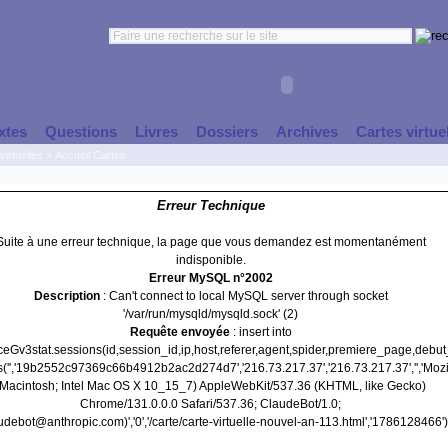
xtes
Questions
Livres
Dossiers
Archives
Cartes virtue
virtuelles
>
Accueil Cartes
Erreur Technique
Suite à une erreur technique, la page que vous demandez est momentanément
indisponible.
Erreur MySQL n°2002
Description
: Can't connect to local MySQL server through socket
'/var/run/mysqld/mysqld.sock' (2)
Requête envoyée
: insert into
nceGv3stat.sessions(id,session_id,ip,host,referer,agent,spider,premiere_page,debu
s('','19b2552c97369c66b4912b2ac2d274d7','216.73.217.37','216.73.217.37','','Mozi
(Macintosh; Intel Mac OS X 10_15_7) AppleWebKit/537.36 (KHTML, like Gecko)
Chrome/131.0.0.0 Safari/537.36; ClaudeBot/1.0;
udebot@anthropic.com)','0','/carte/carte-virtuelle-nouvel-an-113.html','1786128466')