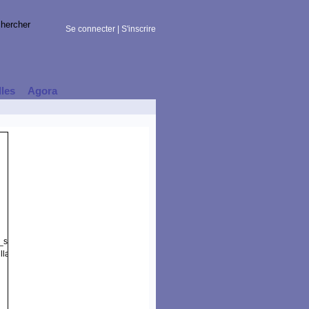
Se connecter
|
S'inscrire
lles
Agora
t_session)
lla/5.0