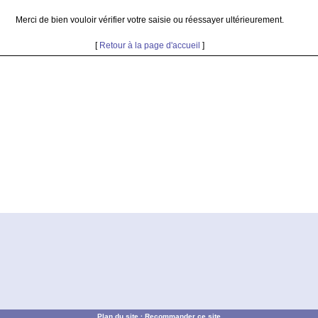
Merci de bien vouloir vérifier votre saisie ou réessayer ultérieurement.
[
Retour à la page d'accueil
]
Plan du site
·
Recommander ce site