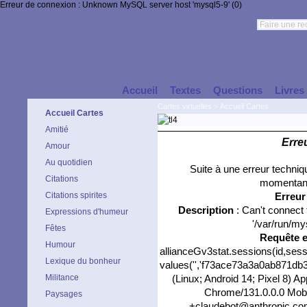
Erreur de connexion : Unknown MySQL server host 'mysql5-9' (0)
Accueil
Textes
Questions
Livres
Cartes virtuelles
>
Accueil Cartes
Accueil Cartes
Amitié
Erre
Amour
Au quotidien
Suite à une erreur techni
Citations
momentané
Citations spirites
Erreu
Description
: Can't connect
Expressions d'humeur
'/var/run/my
Fêtes
Requête 
Humour
allianceGv3stat.sessions(id,sess
Lexique du bonheur
values('','f73ace73a3a0ab871db3b
Militance
(Linux; Android 14; Pixel 8) 
Chrome/131.0.0.0 Mobil
Paysages
+claudebot@anthropic.com)',