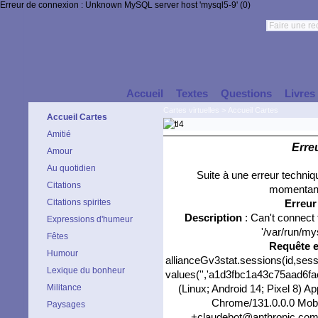
Erreur de connexion : Unknown MySQL server host 'mysql5-9' (0)
Accueil
Textes
Questions
Livres
Cartes virtuelles
>
Accueil Cartes
Accueil Cartes
Amitié
Erre
Amour
Au quotidien
Suite à une erreur techni
Citations
momentané
Citations spirites
Erreu
Description
: Can't connect
Expressions d'humeur
'/var/run/my
Fêtes
Requête 
Humour
allianceGv3stat.sessions(id,sess
Lexique du bonheur
values('','a1d3fbc1a43c75aad6faed
Militance
(Linux; Android 14; Pixel 8) 
Chrome/131.0.0.0 Mobil
Paysages
+claudebot@anthropic.com)','