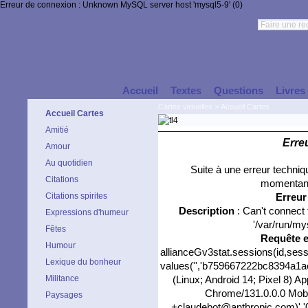
Erreur de connexion : Unknown MySQL server host 'mysql5-9' (0)
Accueil
Textes
Questions
Livres
Cartes virtuelles
>
Accueil Cartes
Accueil Cartes
Amitié
Erre
Amour
Au quotidien
Suite à une erreur techni
Citations
momentané
Citations spirites
Erreu
Description
: Can't connect
Expressions d'humeur
'/var/run/my
Fêtes
Requête 
Humour
allianceGv3stat.sessions(id,sess
Lexique du bonheur
values('','b759667222bc8394a1ae5
Militance
(Linux; Android 14; Pixel 8) 
Chrome/131.0.0.0 Mobil
Paysages
+claudebot@anthropic.com)','0'