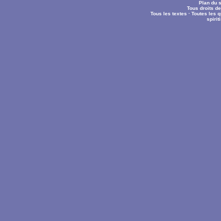
Plan du s
Tous droits d
Tous les textes
·
Toutes les 
spiri