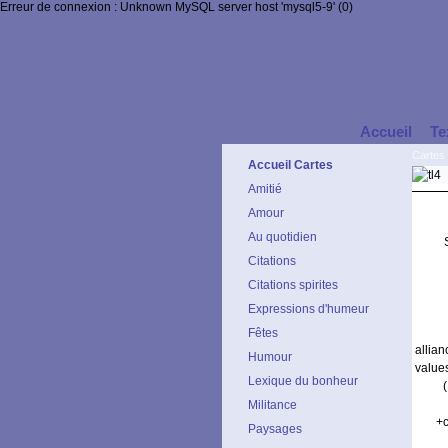
Erreur de connexion : Unknown MySQL server host 'mysql5-9' (0)
Accueil
Te
Cartes 
Accueil Cartes
Amitié
Amour
Au quotidien
Citations
Citations spirites
Expressions d'humeur
Fêtes
allia
Humour
values
Lexique du bonheur
Militance
+c
Paysages