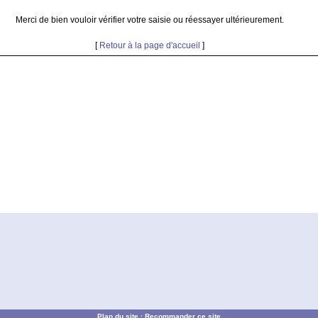
Merci de bien vouloir vérifier votre saisie ou réessayer ultérieurement.
[
Retour à la page d'accueil
]
Plan du site
·
Recommander ce site