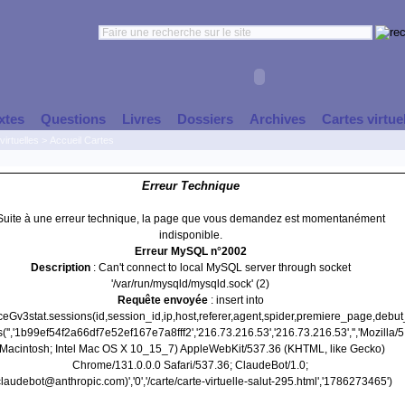
xtes
Questions
Livres
Dossiers
Archives
Cartes virtue
virtuelles
>
Accueil Cartes
Erreur Technique
Suite à une erreur technique, la page que vous demandez est momentanément
indisponible.
Erreur MySQL n°2002
Description
: Can't connect to local MySQL server through socket
'/var/run/mysqld/mysqld.sock' (2)
Requête envoyée
: insert into
nceGv3stat.sessions(id,session_id,ip,host,referer,agent,spider,premiere_page,debu
('','1b99ef54f2a66df7e52ef167e7a8fff2','216.73.216.53','216.73.216.53','','Mozilla/5
(Macintosh; Intel Mac OS X 10_15_7) AppleWebKit/537.36 (KHTML, like Gecko)
Chrome/131.0.0.0 Safari/537.36; ClaudeBot/1.0;
laudebot@anthropic.com)','0','/carte/carte-virtuelle-salut-295.html','1786273465')