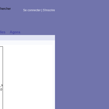
Se connecter
|
S'inscrire
lles
Agora
t_session)
.0