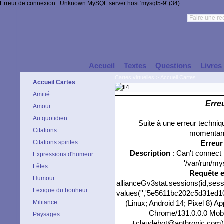
Erreur de connexion : Unknown MySQL server host 'mysql5-9' (34)
Accueil
Textes
Questions
Livres
Cartes virtuelles
>
Accueil Cartes
Accueil Cartes
Amitié
Erre
Amour
Au quotidien
Suite à une erreur techni
Citations
momentané
Citations spirites
Erreu
Description
: Can't connect
Expressions d'humeur
'/var/run/my
Fêtes
Requête 
Humour
allianceGv3stat.sessions(id,sess
Lexique du bonheur
values('','5e5611bc202c5d31ed102
Militance
(Linux; Android 14; Pixel 8) 
Chrome/131.0.0.0 Mobil
Paysages
+claudebot@anthropic.com)','