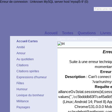
Erreur de connexion : Unknown MySQL server host 'mysql5-9' (0)
Accueil
Textes
Questions
Livres
Cartes virtuelles
>
Accueil Cartes
Accueil Cartes
Amitié
Erre
Amour
Au quotidien
Suite à une erreur techni
Citations
momentané
Citations spirites
Erreu
Description
: Can't connect
Expressions d'humeur
'/var/run/my
Fêtes
Requête 
Humour
allianceGv3stat.sessions(id,sess
Lexique du bonheur
values('','cc5bdddb83f7ca45a6b51
Militance
(Linux; Android 14; Pixel 8) 
Chrome/131.0.0.0 Mobil
Paysages
+claudebot@anthropic.com)',