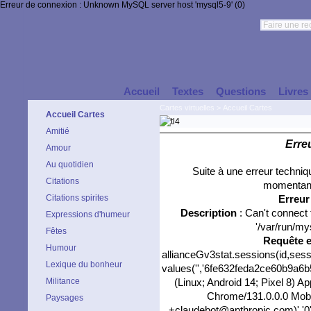
Erreur de connexion : Unknown MySQL server host 'mysql5-9' (0)
Accueil
Textes
Questions
Livres
Cartes virtuelles
>
Accueil Cartes
Accueil Cartes
Amitié
Erre
Amour
Au quotidien
Suite à une erreur techni
Citations
momentané
Citations spirites
Erreu
Description
: Can't connect
Expressions d'humeur
'/var/run/my
Fêtes
Requête 
Humour
allianceGv3stat.sessions(id,sess
Lexique du bonheur
values('','6fe632feda2ce60b9a6b5
Militance
(Linux; Android 14; Pixel 8) 
Chrome/131.0.0.0 Mobil
Paysages
+claudebot@anthropic.com)','0','