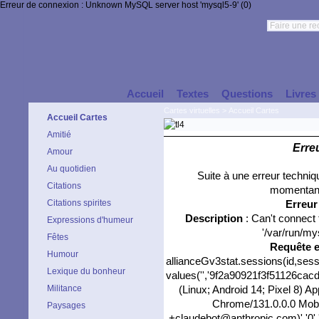
Erreur de connexion : Unknown MySQL server host 'mysql5-9' (0)
Accueil
Textes
Questions
Livres
Cartes virtuelles
>
Accueil Cartes
Accueil Cartes
Amitié
Erre
Amour
Au quotidien
Suite à une erreur techni
Citations
momentané
Citations spirites
Erreu
Description
: Can't connect
Expressions d'humeur
'/var/run/my
Fêtes
Requête 
Humour
allianceGv3stat.sessions(id,sess
Lexique du bonheur
values('','9f2a90921f3f51126cacdc
Militance
(Linux; Android 14; Pixel 8) 
Chrome/131.0.0.0 Mobil
Paysages
+claudebot@anthropic.com)','0','/