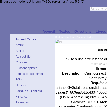
Erreur de connexion : Unknown MySQL server host 'mysql5-9' (0)
Accueil
Textes
Questions
Livres
Cartes virtuelles
>
Accueil Cartes
Accueil Cartes
Amitié
Erre
Amour
Au quotidien
Suite à une erreur techni
Citations
momentané
Citations spirites
Erreu
Description
: Can't connect
Expressions d'humeur
'/var/run/my
Fêtes
Requête 
Humour
allianceGv3stat.sessions(id,sess
Lexique du bonheur
values('','809ea8511c4304469dd21
Militance
(Linux; Android 14; Pixel 8) 
Chrome/131.0.0.0 Mobil
Paysages
+claudebot@anthropic.com)','0',