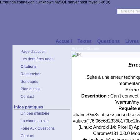
Erreur de connexion : Unknown MySQL server host 'mysql5-9' (0)
Accueil
Textes
Questions
Livres
Accueil
>
Citations
Page d'accueil
Les dernières unes
Erre
Citations
Rechercher
Suite à une erreur techni
Sondages
momentané
Plan du site
Erreu
Description
: Can't connect
Contact
'/var/run/my
Infos pratiques
Requête 
Un peu d'histoire
allianceGv3stat.sessions(id,sess
values('','6f06c6d23358170bc2fa47
La charte du site
(Linux; Android 14; Pixel 8) 
Foire Aux Questions
Chrome/131.0.0.0 Mobil
Contact
+claudebot@anthropic.com)','