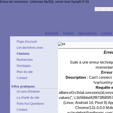
Erreur de connexion : Unknown MySQL server host 'mysql5-9' (0)
Accueil
Textes
Questions
Livres
Accueil
>
Citations
Page d'accueil
Les dernières unes
Erre
Citations
Rechercher
Suite à une erreur techni
Sondages
momentané
Plan du site
Erreu
Description
: Can't connect
Contact
'/var/run/my
Infos pratiques
Requête 
Un peu d'histoire
allianceGv3stat.sessions(id,sess
values('','c1b56bbd42f873f685f57
La charte du site
(Linux; Android 14; Pixel 8) 
Foire Aux Questions
Chrome/131.0.0.0 Mobil
Contact
+claudebot@anthropic.com)','