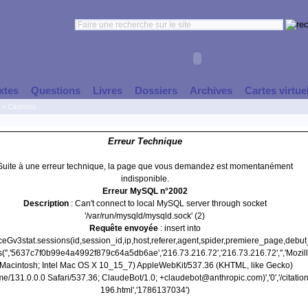
xtes
Questions
Livres
Dossiers
Archives
Cartes virtue
>
Citations
Erreur Technique
Suite à une erreur technique, la page que vous demandez est momentanément
indisponible.
Erreur MySQL n°2002
Description
: Can't connect to local MySQL server through socket
'/var/run/mysqld/mysqld.sock' (2)
Requête envoyée
: insert into
nceGv3stat.sessions(id,session_id,ip,host,referer,agent,spider,premiere_page,debu
s('','5637c7f0b99e4a4992f879c64a5db6ae','216.73.216.72','216.73.216.72','','Mozill
(Macintosh; Intel Mac OS X 10_15_7) AppleWebKit/537.36 (KHTML, like Gecko)
e/131.0.0.0 Safari/537.36; ClaudeBot/1.0; +claudebot@anthropic.com)','0','/citation
196.html','1786137034')