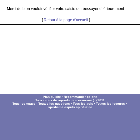
Merci de bien vouloir vérifier votre saisie ou réessayer ultérieurement.
[
Retour à la page d'accueil
]
Plan du site
·
Recommander ce site
Tous droits de reproduction réservés (c) 2011
Tous les textes
·
Toutes les questions
·
Tous les avis
·
Toutes les lectures
·
spiritisme
esprits
spiritualite