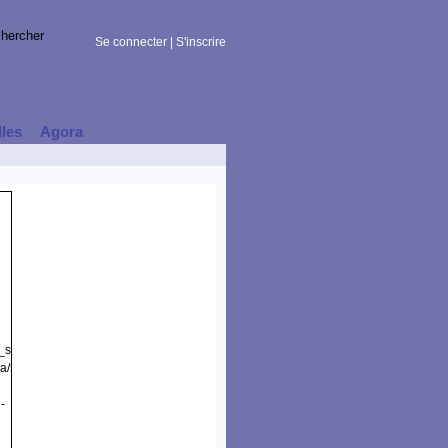
Se connecter
|
S'inscrire
lles
Agora
t_session)
a/5.0
-