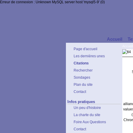
Erreur de connexion : Unknown MySQL server host 'mysql5-9' (0)
Accueil
Te
Accueil
Page d'accueil
Les dernières unes
Citations
Rechercher
Sondages
Plan du site
Contact
Infos pratiques
allia
Un peu d'histoire
value
La charte du site
Chrom
Foire Aux Questions
Contact