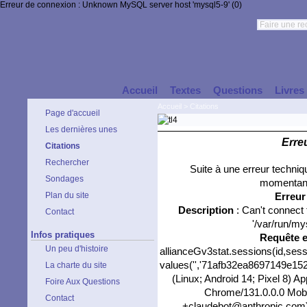
Erreur de connexion : Unknown MySQL server host 'mysql5-9' (0)
Accueil
Textes
Questions
Livres
Accueil
>
Citations
Page d'accueil
Les dernières unes
Erre
Citations
Rechercher
Suite à une erreur techni
Sondages
momentané
Plan du site
Erreu
Description
: Can't connect
Contact
'/var/run/my
Infos pratiques
Requête 
Un peu d'histoire
allianceGv3stat.sessions(id,sess
values('','71afb32ea8697149e1527
La charte du site
(Linux; Android 14; Pixel 8) 
Foire Aux Questions
Chrome/131.0.0.0 Mobil
Contact
+claudebot@anthropic.com)','