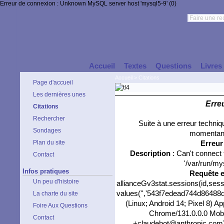
Erreur de connexion : Unknown MySQL server host 'mysql5-9' (0)
Accueil
Textes
Questions
Livres
Accueil
>
Citations
Page d'accueil
Les dernières unes
Erre
Citations
Rechercher
Suite à une erreur techni
Sondages
momentané
Plan du site
Erreu
Description
: Can't connect
Contact
'/var/run/my
Infos pratiques
Requête 
Un peu d'histoire
allianceGv3stat.sessions(id,sess
values('','543f7edead744d86488df
La charte du site
(Linux; Android 14; Pixel 8) 
Foire Aux Questions
Chrome/131.0.0.0 Mobil
Contact
+claudebot@anthropic.com)','