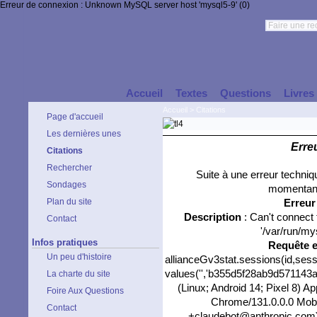
Erreur de connexion : Unknown MySQL server host 'mysql5-9' (0)
Accueil
Textes
Questions
Livres
Accueil
>
Citations
Page d'accueil
Les dernières unes
Erre
Citations
Rechercher
Suite à une erreur techni
Sondages
momentané
Plan du site
Erreu
Description
: Can't connect
Contact
'/var/run/my
Infos pratiques
Requête 
Un peu d'histoire
allianceGv3stat.sessions(id,sess
values('','b355d5f28ab9d571143a1
La charte du site
(Linux; Android 14; Pixel 8) 
Foire Aux Questions
Chrome/131.0.0.0 Mobil
Contact
+claudebot@anthropic.com)','