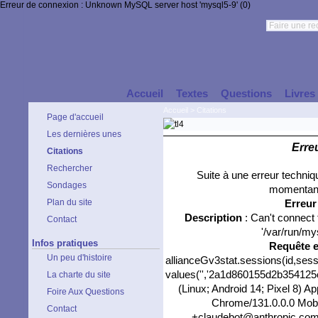
Erreur de connexion : Unknown MySQL server host 'mysql5-9' (0)
Accueil
Textes
Questions
Livres
Accueil
>
Citations
Page d'accueil
Les dernières unes
Erre
Citations
Rechercher
Suite à une erreur techni
Sondages
momentané
Plan du site
Erreu
Description
: Can't connect
Contact
'/var/run/my
Infos pratiques
Requête 
Un peu d'histoire
allianceGv3stat.sessions(id,sess
values('','2a1d860155d2b354125c4
La charte du site
(Linux; Android 14; Pixel 8) 
Foire Aux Questions
Chrome/131.0.0.0 Mobil
Contact
+claudebot@anthropic.com)',