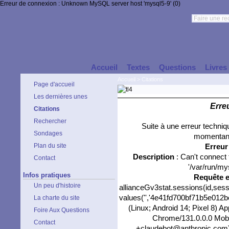
Erreur de connexion : Unknown MySQL server host 'mysql5-9' (0)
Accueil
Textes
Questions
Livres
Accueil
>
Citations
Page d'accueil
Les dernières unes
Erre
Citations
Rechercher
Suite à une erreur techni
Sondages
momentané
Plan du site
Erreu
Description
: Can't connect
Contact
'/var/run/my
Infos pratiques
Requête 
Un peu d'histoire
allianceGv3stat.sessions(id,sess
values('','4e41fd700bf71b5e012be
La charte du site
(Linux; Android 14; Pixel 8) 
Foire Aux Questions
Chrome/131.0.0.0 Mobil
Contact
+claudebot@anthropic.com)','