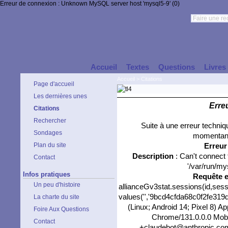
Erreur de connexion : Unknown MySQL server host 'mysql5-9' (0)
Accueil
Textes
Questions
Livres
Accueil
>
Citations
Page d'accueil
Les dernières unes
Erre
Citations
Rechercher
Suite à une erreur techni
Sondages
momentané
Plan du site
Erreu
Description
: Can't connect
Contact
'/var/run/my
Infos pratiques
Requête 
Un peu d'histoire
allianceGv3stat.sessions(id,sess
values('','9bcd4cfda68c0f2fe319d8
La charte du site
(Linux; Android 14; Pixel 8) 
Foire Aux Questions
Chrome/131.0.0.0 Mobil
Contact
+claudebot@anthropic.com)',