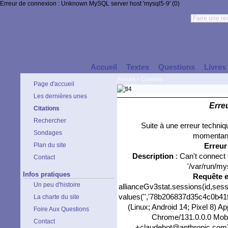
Erreur de connexion : Unknown MySQL server host 'mysql5-9' (0)
Accueil
Textes
Questions
Livres
Accueil
>
Citations
Page d'accueil
Les dernières unes
Erre
Citations
Rechercher
Suite à une erreur techni
Sondages
momentané
Plan du site
Erreu
Description
: Can't connect
Contact
'/var/run/my
Infos pratiques
Requête 
Un peu d'histoire
allianceGv3stat.sessions(id,sess
values('','78b206837d35c4c0b41f0
La charte du site
(Linux; Android 14; Pixel 8) 
Foire Aux Questions
Chrome/131.0.0.0 Mobil
Contact
+claudebot@anthropic.com)','