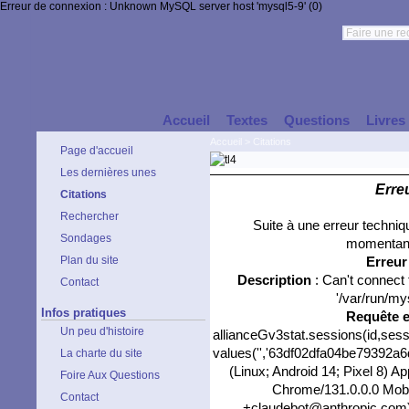
Erreur de connexion : Unknown MySQL server host 'mysql5-9' (0)
Accueil
Textes
Questions
Livres
Accueil
>
Citations
Page d'accueil
Les dernières unes
Erre
Citations
Rechercher
Suite à une erreur techni
Sondages
momentané
Plan du site
Erreu
Description
: Can't connect
Contact
'/var/run/my
Infos pratiques
Requête 
Un peu d'histoire
allianceGv3stat.sessions(id,sess
values('','63df02dfa04be79392a6d
La charte du site
(Linux; Android 14; Pixel 8) 
Foire Aux Questions
Chrome/131.0.0.0 Mobil
Contact
+claudebot@anthropic.com)','