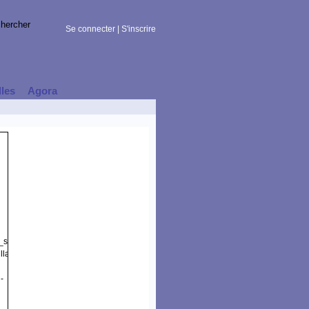
Se connecter
|
S'inscrire
lles
Agora
t_session)
lla/5.0
-