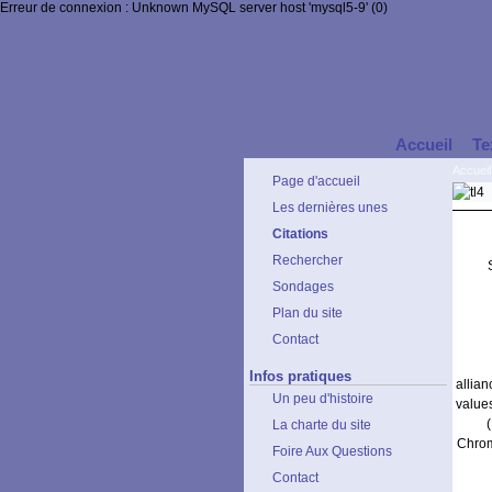
Erreur de connexion : Unknown MySQL server host 'mysql5-9' (0)
Accueil
Te
Accueil
Page d'accueil
Les dernières unes
Citations
Rechercher
Sondages
Plan du site
Contact
Infos pratiques
allia
Un peu d'histoire
value
La charte du site
Chrom
Foire Aux Questions
Contact