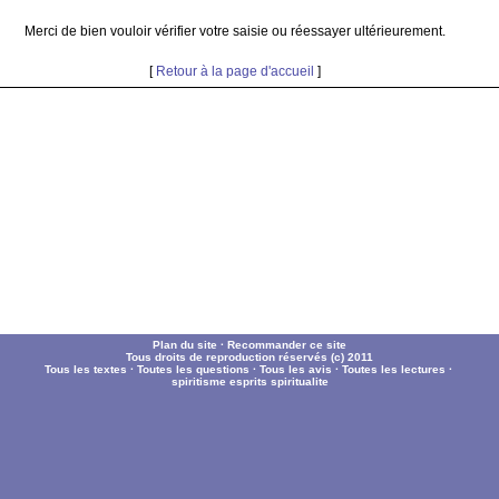
Merci de bien vouloir vérifier votre saisie ou réessayer ultérieurement.
[
Retour à la page d'accueil
]
Plan du site
·
Recommander ce site
Tous droits de reproduction réservés (c) 2011
Tous les textes
·
Toutes les questions
·
Tous les avis
·
Toutes les lectures
·
spiritisme
esprits
spiritualite