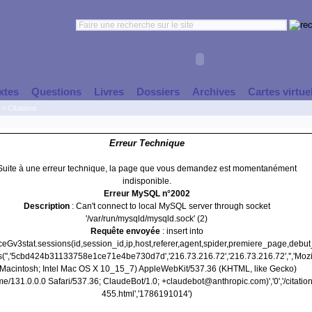
xtes
Questions
Livres
Dossiers
Archives
Cartes virtue
>
Citations
Erreur Technique
Suite à une erreur technique, la page que vous demandez est momentanément
indisponible.
Erreur MySQL n°2002
Description
: Can't connect to local MySQL server through socket
'/var/run/mysqld/mysqld.sock' (2)
Requête envoyée
: insert into
nceGv3stat.sessions(id,session_id,ip,host,referer,agent,spider,premiere_page,debu
s('','5cbd424b31133758e1ce71e4be730d7d','216.73.216.72','216.73.216.72','','Mozi
(Macintosh; Intel Mac OS X 10_15_7) AppleWebKit/537.36 (KHTML, like Gecko)
e/131.0.0.0 Safari/537.36; ClaudeBot/1.0; +claudebot@anthropic.com)','0','/citation
455.html','1786191014')