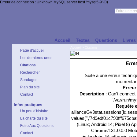
Erreur de connexion : Unknown MySQL server host 'mysql5-9' (0)
Accueil
Textes
Questions
Livres
Accueil
>
Citations
Page d'accueil
Les dernières unes
Erre
Citations
Rechercher
Suite à une erreur techni
Sondages
momentané
Plan du site
Erreu
Description
: Can't connect
Contact
'/var/run/my
Infos pratiques
Requête 
Un peu d'histoire
allianceGv3stat.sessions(id,sess
values('','7d9edf01c790fff675cba9
La charte du site
(Linux; Android 14; Pixel 8) 
Foire Aux Questions
Chrome/131.0.0.0 Mobil
Contact
+claudebot@anthropic.com)',