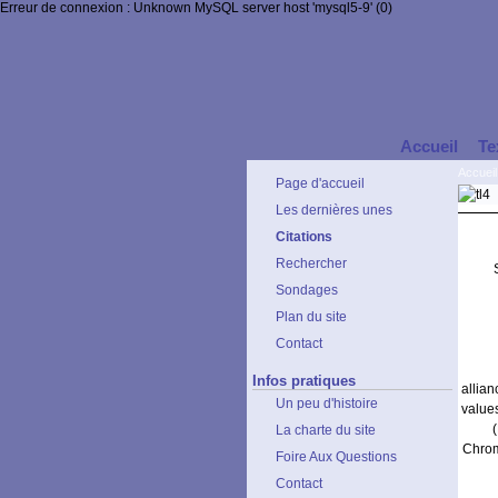
Erreur de connexion : Unknown MySQL server host 'mysql5-9' (0)
Accueil
Te
Accueil
Page d'accueil
Les dernières unes
Citations
Rechercher
Sondages
Plan du site
Contact
Infos pratiques
allia
Un peu d'histoire
value
La charte du site
Chrom
Foire Aux Questions
Contact