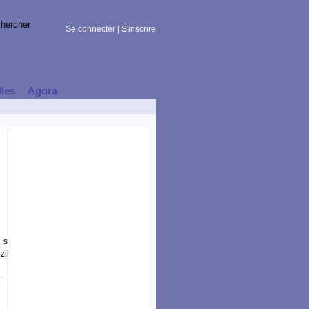
Se connecter
|
S'inscrire
lles
Agora
t_session)
illa/5.0
-