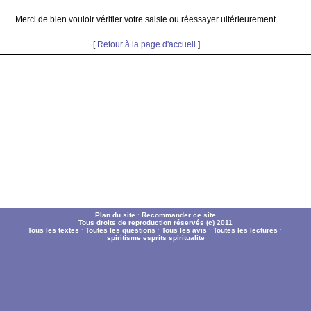
Merci de bien vouloir vérifier votre saisie ou réessayer ultérieurement.
[
Retour à la page d'accueil
]
Plan du site
·
Recommander ce site
Tous droits de reproduction réservés (c) 2011
Tous les textes
·
Toutes les questions
·
Tous les avis
·
Toutes les lectures
·
spiritisme
esprits
spiritualite