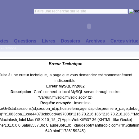
xtes
Questions
Livres
Dossiers
Archives
Cartes virtue
>
Citations
Erreur Technique
Suite à une erreur technique, la page que vous demandez est momentanément
indisponible.
Erreur MySQL n°2002
Description
: Can't connect to local MySQL server through socket
'/var/run/mysqld/mysqld.sock' (2)
Requête envoyée
: insert into
nceGv3stat.sessions(id,session_id,ip,host,referer,agent,spider,premiere_page,debu
s('','c1083dba11cee44073cbb0dd4e9700f8','216.73.216.186','216.73.216.186','','Moz
(Macintosh; Intel Mac OS X 10_15_7) AppleWebKit/537.36 (KHTML, like Gecko)
e/131.0.0.0 Safari/537.36; ClaudeBot/1.0; +claudebot@anthropic.com)','0','/citation
640.html','1786159245')