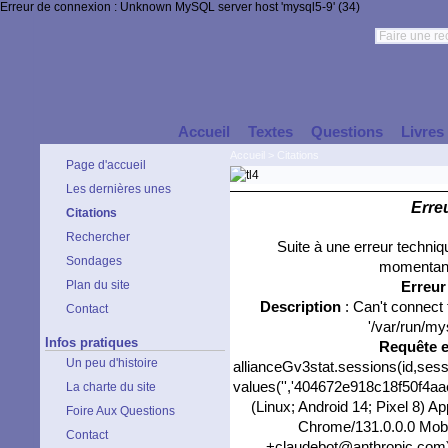
Erreur de connexion : Unknown MySQL server host 'mysql5-9' (34)
Accueil
Textes
Questions
Livres
Accueil
>
Citations
Page d'accueil
Les dernières unes
Erre
Citations
Rechercher
Suite à une erreur techni
Sondages
momentané
Plan du site
Erreu
Description
: Can't connect
Contact
'/var/run/my
Infos pratiques
Requête 
Un peu d'histoire
allianceGv3stat.sessions(id,sess
values('','404672e918c18f50f4aaea
La charte du site
(Linux; Android 14; Pixel 8) 
Foire Aux Questions
Chrome/131.0.0.0 Mobil
Contact
+claudebot@anthropic.com)','