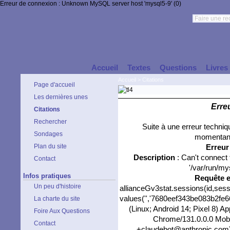
Erreur de connexion : Unknown MySQL server host 'mysql5-9' (0)
Accueil
Textes
Questions
Livres
Accueil
>
Citations
Page d'accueil
Les dernières unes
Erre
Citations
Rechercher
Suite à une erreur techni
Sondages
momentané
Plan du site
Erreu
Description
: Can't connect
Contact
'/var/run/my
Infos pratiques
Requête 
Un peu d'histoire
allianceGv3stat.sessions(id,sess
values('','7680eef343be083b2fe66
La charte du site
(Linux; Android 14; Pixel 8) 
Foire Aux Questions
Chrome/131.0.0.0 Mobil
Contact
+claudebot@anthropic.com)','