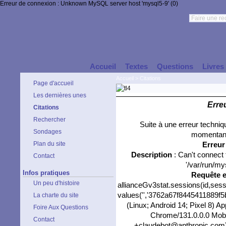
Erreur de connexion : Unknown MySQL server host 'mysql5-9' (0)
Accueil
Textes
Questions
Livres
Accueil
>
Citations
Page d'accueil
Les dernières unes
Erre
Citations
Rechercher
Suite à une erreur techni
Sondages
momentané
Plan du site
Erreu
Description
: Can't connect
Contact
'/var/run/my
Infos pratiques
Requête 
Un peu d'histoire
allianceGv3stat.sessions(id,sess
values('','3762a67f8445411889f5b
La charte du site
(Linux; Android 14; Pixel 8) 
Foire Aux Questions
Chrome/131.0.0.0 Mobil
Contact
+claudebot@anthropic.com)','