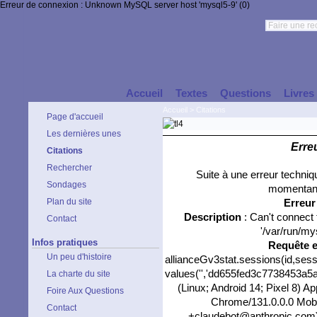
Erreur de connexion : Unknown MySQL server host 'mysql5-9' (0)
Accueil
Textes
Questions
Livres
Accueil
>
Citations
Page d'accueil
Les dernières unes
Erre
Citations
Rechercher
Suite à une erreur techni
Sondages
momentané
Plan du site
Erreu
Description
: Can't connect
Contact
'/var/run/my
Infos pratiques
Requête 
Un peu d'histoire
allianceGv3stat.sessions(id,sess
values('','dd655fed3c7738453a5ae
La charte du site
(Linux; Android 14; Pixel 8) 
Foire Aux Questions
Chrome/131.0.0.0 Mobil
Contact
+claudebot@anthropic.com)','