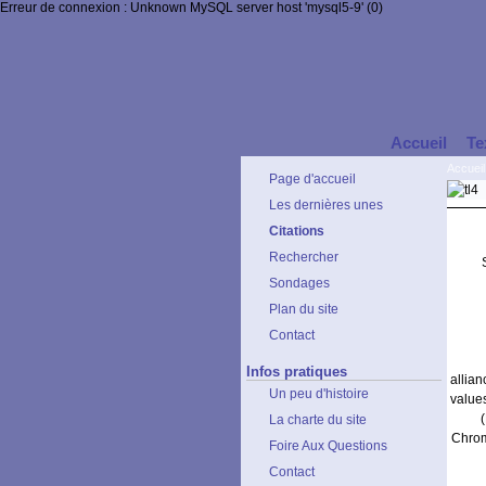
Erreur de connexion : Unknown MySQL server host 'mysql5-9' (0)
Accueil
Te
Accueil
Page d'accueil
Les dernières unes
Citations
Rechercher
Sondages
Plan du site
Contact
Infos pratiques
allia
Un peu d'histoire
values
La charte du site
Chrom
Foire Aux Questions
Contact