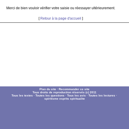
Merci de bien vouloir vérifier votre saisie ou réessayer ultérieurement.
[
Retour à la page d'accueil
]
Plan du site
·
Recommander ce site
Tous droits de reproduction réservés (c) 2011
Tous les textes
·
Toutes les questions
·
Tous les avis
·
Toutes les lectures
·
spiritisme
esprits
spiritualite