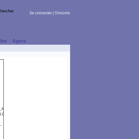
Se connecter
|
S'inscrire
lles
Agora
t_session)
5.0
-