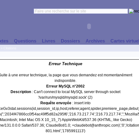
xtes
Questions
Livres
Dossiers
Archives
Cartes virtue
>
Citations
Erreur Technique
Suite à une erreur technique, la page que vous demandez est momentanément
indisponible.
Erreur MySQL n°2002
Description
: Can't connect to local MySQL server through socket
'/var/run/mysqld/mysqld.sock' (2)
Requête envoyée
: insert into
nceGv3stat.sessions(id,session_id,ip,host,referer,agent,spider,premiere_page,debu
('','2034f47866cc0f54ac49ff5d82a295f6','216.73.217.74','216.73.217.74','','Mozilla/
(Macintosh; Intel Mac OS X 10_15_7) AppleWebKit/537.36 (KHTML, like Gecko)
e/131.0.0.0 Safari/537.36; ClaudeBot/1.0; +claudebot@anthropic.com)','0','/citation
801.html','1785991113')