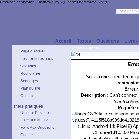
Erreur de connexion : Unknown MySQL server host 'mysql5-9' (0)
Accueil
Textes
Questions
Livres
Accueil
>
Citations
Page d'accueil
Les dernières unes
Erre
Citations
Rechercher
Suite à une erreur techni
Sondages
momentané
Plan du site
Erreu
Description
: Can't connect
Contact
'/var/run/my
Infos pratiques
Requête 
Un peu d'histoire
allianceGv3stat.sessions(id,sess
values('','4115f518b999dd4132199
La charte du site
(Linux; Android 14; Pixel 8) 
Foire Aux Questions
Chrome/131.0.0.0 Mobil
Contact
+claudebot@anthropic.com)',