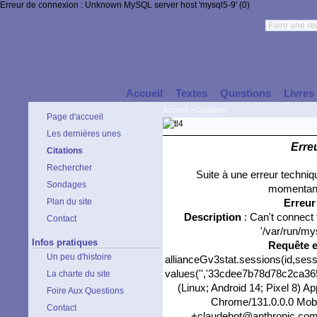
Erreur de connexion : Unknown MySQL server host 'mysql5-9' (0)
Accueil
Textes
Questions
Livres
Accueil
>
Citations
Page d'accueil
Les dernières unes
Erre
Citations
Rechercher
Suite à une erreur techni
Sondages
momentané
Plan du site
Erreu
Description
: Can't connect
Contact
'/var/run/my
Infos pratiques
Requête 
Un peu d'histoire
allianceGv3stat.sessions(id,sess
values('','33cdee7b78d78c2ca3655
La charte du site
(Linux; Android 14; Pixel 8) 
Foire Aux Questions
Chrome/131.0.0.0 Mobil
Contact
+claudebot@anthropic.com)',