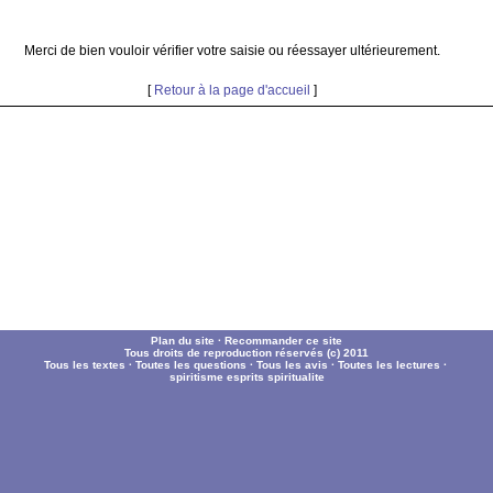
Merci de bien vouloir vérifier votre saisie ou réessayer ultérieurement.
[
Retour à la page d'accueil
]
Plan du site
·
Recommander ce site
Tous droits de reproduction réservés (c) 2011
Tous les textes
·
Toutes les questions
·
Tous les avis
·
Toutes les lectures
·
spiritisme
esprits
spiritualite