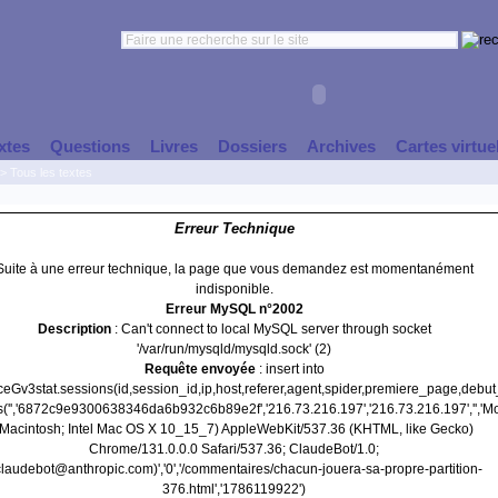
xtes
Questions
Livres
Dossiers
Archives
Cartes virtue
>
Tous les textes
Erreur Technique
Suite à une erreur technique, la page que vous demandez est momentanément
indisponible.
Erreur MySQL n°2002
Description
: Can't connect to local MySQL server through socket
'/var/run/mysqld/mysqld.sock' (2)
Requête envoyée
: insert into
nceGv3stat.sessions(id,session_id,ip,host,referer,agent,spider,premiere_page,debu
s('','6872c9e9300638346da6b932c6b89e2f','216.73.216.197','216.73.216.197','','Mo
(Macintosh; Intel Mac OS X 10_15_7) AppleWebKit/537.36 (KHTML, like Gecko)
Chrome/131.0.0.0 Safari/537.36; ClaudeBot/1.0;
laudebot@anthropic.com)','0','/commentaires/chacun-jouera-sa-propre-partition-
376.html','1786119922')