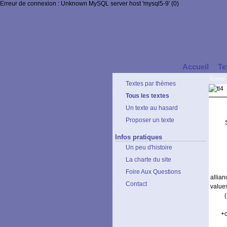
Erreur de connexion : Unknown MySQL server host 'mysql5-9' (0)
Accueil
Te
Textes
Textes par thèmes
Tous les textes
Un texte au hasard
Proposer un texte
Infos pratiques
Un peu d'histoire
La charte du site
Foire Aux Questions
allia
Contact
value
+c