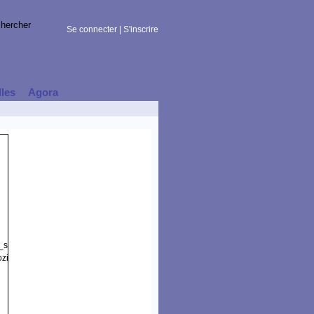
Se connecter
|
S'inscrire
lles
Agora
t_session)
zilla/5.0