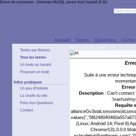
Erreur de connexion : Unknown MySQL server host 'mysql5-9' (0)
Accueil
Textes
Questions
Livres
Textes
>
Tous les textes
Textes par thèmes
Tous les textes
Erre
Un texte au hasard
Proposer un texte
Suite à une erreur techni
momentané
Infos pratiques
Erreu
Un peu d'histoire
Description
: Can't connect
La charte du site
'/var/run/my
Foire Aux Questions
Requête 
Contact
allianceGv3stat.sessions(id,sess
values('','5f6248040460a557a6735
(Linux; Android 14; Pixel 8) 
Chrome/131.0.0.0 Mobil
+claudebot@anthropic.com)','0',