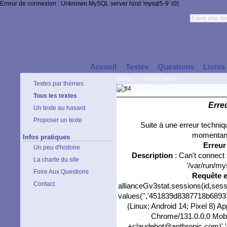
Erreur de connexion : Unknown MySQL server host 'mysql5-9' (0)
Accueil
Textes
Questions
Livres
Textes
>
Tous les textes
Textes par thèmes
Tous les textes
Erre
Un texte au hasard
Proposer un texte
Suite à une erreur techni
momentané
Infos pratiques
Erreu
Un peu d'histoire
Description
: Can't connect
La charte du site
'/var/run/my
Foire Aux Questions
Requête 
Contact
allianceGv3stat.sessions(id,sess
values('','451839d8387718b689377
(Linux; Android 14; Pixel 8) 
Chrome/131.0.0.0 Mobil
+claudebot@anthropic.com)','