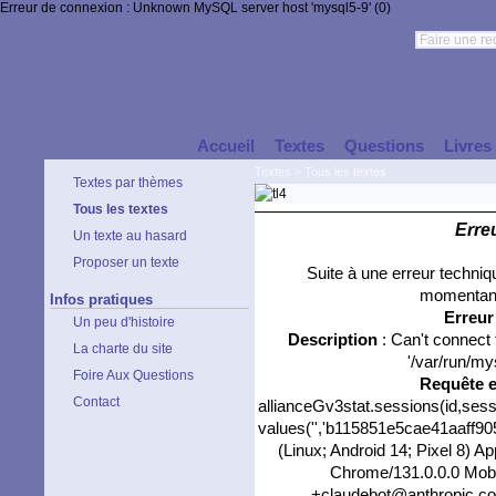
Erreur de connexion : Unknown MySQL server host 'mysql5-9' (0)
Accueil
Textes
Questions
Livres
Textes
>
Tous les textes
Textes par thèmes
Tous les textes
Erre
Un texte au hasard
Proposer un texte
Suite à une erreur techni
momentané
Infos pratiques
Erreu
Un peu d'histoire
Description
: Can't connect
La charte du site
'/var/run/my
Foire Aux Questions
Requête 
Contact
allianceGv3stat.sessions(id,sess
values('','b115851e5cae41aaff905
(Linux; Android 14; Pixel 8) 
Chrome/131.0.0.0 Mobil
+claudebot@anthropic.com