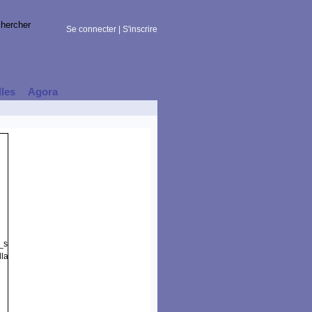
Se connecter
|
S'inscrire
lles
Agora
t_session)
la/5.0