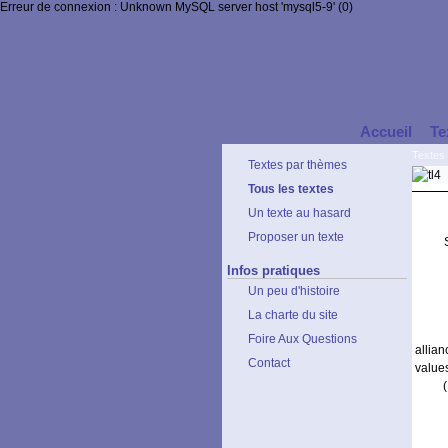
Erreur de connexion : Unknown MySQL server host 'mysql5-9' (0)
Accueil
Te
Textes
Textes par thèmes
Tous les textes
Un texte au hasard
Proposer un texte
Infos pratiques
Un peu d'histoire
La charte du site
Foire Aux Questions
allia
Contact
values