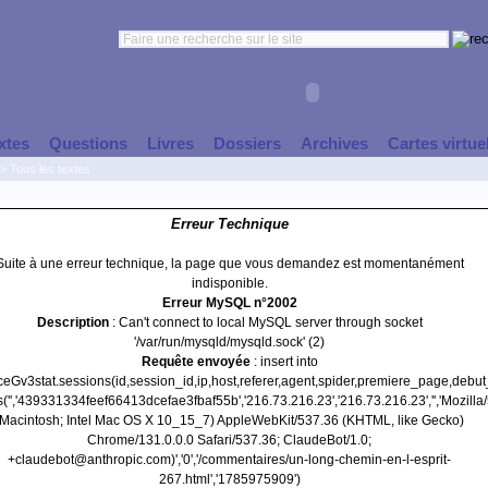
xtes
Questions
Livres
Dossiers
Archives
Cartes virtue
>
Tous les textes
Erreur Technique
Suite à une erreur technique, la page que vous demandez est momentanément
indisponible.
Erreur MySQL n°2002
Description
: Can't connect to local MySQL server through socket
'/var/run/mysqld/mysqld.sock' (2)
Requête envoyée
: insert into
nceGv3stat.sessions(id,session_id,ip,host,referer,agent,spider,premiere_page,debu
('','439331334feef66413dcefae3fbaf55b','216.73.216.23','216.73.216.23','','Mozilla/
(Macintosh; Intel Mac OS X 10_15_7) AppleWebKit/537.36 (KHTML, like Gecko)
Chrome/131.0.0.0 Safari/537.36; ClaudeBot/1.0;
+claudebot@anthropic.com)','0','/commentaires/un-long-chemin-en-l-esprit-
267.html','1785975909')