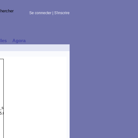
Se connecter
|
S'inscrire
lles
Agora
t_session)
5.0