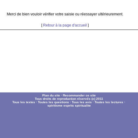
Merci de bien vouloir vérifier votre saisie ou réessayer ultérieurement.
[
Retour à la page d'accueil
]
Plan du site
·
Recommander ce site
Tous droits de reproduction réservés (c) 2011
Tous les textes
·
Toutes les questions
·
Tous les avis
·
Toutes les lectures
·
spiritisme
esprits
spiritualite