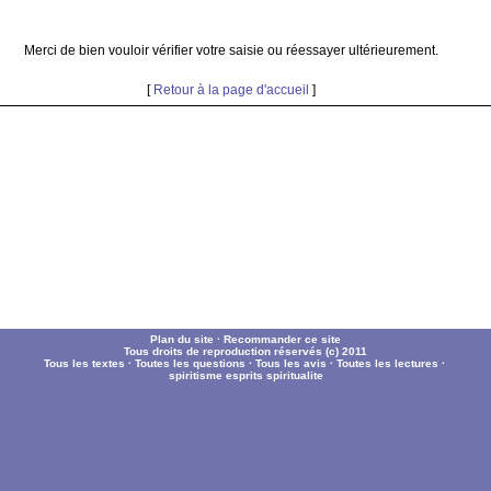
Merci de bien vouloir vérifier votre saisie ou réessayer ultérieurement.
[
Retour à la page d'accueil
]
Plan du site
·
Recommander ce site
Tous droits de reproduction réservés (c) 2011
Tous les textes
·
Toutes les questions
·
Tous les avis
·
Toutes les lectures
·
spiritisme
esprits
spiritualite