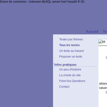
Erreur de connexion : Unknown MySQL server host 'mysql5-9' (0)
Accueil
Te
Textes
Textes par thèmes
Tous les textes
Un texte au hasard
Proposer un texte
Infos pratiques
Un peu d'histoire
La charte du site
Foire Aux Questions
allia
Contact
value