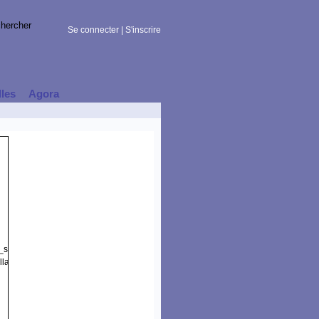
Se connecter
|
S'inscrire
lles
Agora
t_session)
la/5.0