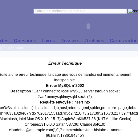
xtes
Questions
Livres
Dossiers
Archives
Cartes virtue
>
Tous les textes
Erreur Technique
Suite à une erreur technique, la page que vous demandez est momentanément
indisponible.
Erreur MySQL n°2002
Description
: Can't connect to local MySQL server through socket
'/var/run/mysqld/mysqld.sock' (2)
Requête envoyée
: insert into
nceGv3stat.sessions(id,session_id,ip,host,referer,agent,spider,premiere_page,debu
s('','4633a329e07f7d5762017155aad7d5d2','216.73.217.39','216.73.217.39','','Mozil
(Macintosh; Intel Mac OS X 10_15_7) AppleWebKit/537.36 (KHTML, like Gecko)
Chrome/131.0.0.0 Safari/537.36; ClaudeBot/1.0;
+claudebot@anthropic.com)','0','/commentaires/une-histoire-d-amour-
66.html','1786194945')