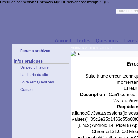
Erreur de connexion : Unknown MySQL server host 'mysql5-9' (0)
Accueil
Textes
Questions
Livres
Archives
>
Forums archivés
Forums archivés
Infos pratiques
Erre
Un peu d'histoire
La charte du site
Suite à une erreur techni
momentané
Foire Aux Questions
Erreu
Contact
Description
: Can't connect
'/var/run/my
Requête 
allianceGv3stat.sessions(id,sess
values('','09c2e35c1453c55b80f07
(Linux; Android 14; Pixel 8) 
Chrome/131.0.0.0 Mobil
+claudebot@anthropic.com)','0