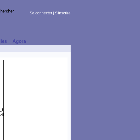
Se connecter
|
S'inscrire
lles
Agora
t_session)
illa/5.0
-