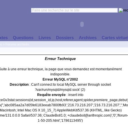
xtes
Questions
Livres
Dossiers
Archives
Cartes virtue
es
>
Forums archivés
Erreur Technique
Suite à une erreur technique, la page que vous demandez est momentanément
indisponible.
Erreur MySQL n°2002
Description
: Can't connect to local MySQL server through socket
'/var/run/mysqld/mysqld.sock' (2)
Requête envoyée
: insert into
nceGv3stat.sessions(id,session_id,ip,host,referer,agent,spider,premiere_page,debu
s('','abc085aa2a7d05fe6183eeab7800fb93','216.73.216.207','216.73.216.207','','Moz
(Macintosh; Intel Mac OS X 10_15_7) AppleWebKit/537.36 (KHTML, like Gecko)
e/131.0.0.0 Safari/537.36; ClaudeBot/1.0; +claudebot@anthropic.com)','0','/forum
1-50-205.html','1786113495')