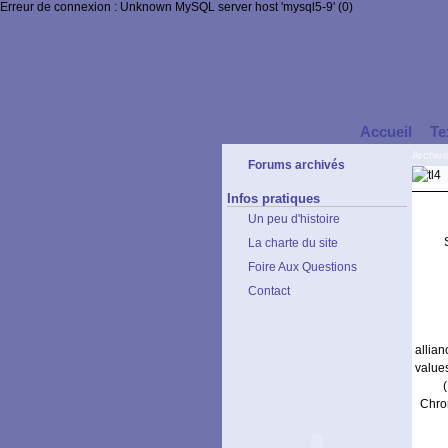
Erreur de connexion : Unknown MySQL server host 'mysql5-9' (0)
Accueil
Te
Archiv
Forums archivés
Infos pratiques
Un peu d'histoire
La charte du site
Foire Aux Questions
Contact
allia
value
Chrom