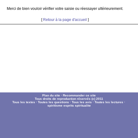
Merci de bien vouloir vérifier votre saisie ou réessayer ultérieurement.
[
Retour à la page d'accueil
]
Plan du site
·
Recommander ce site
Tous droits de reproduction réservés (c) 2011
Tous les textes
·
Toutes les questions
·
Tous les avis
·
Toutes les lectures
·
spiritisme
esprits
spiritualite