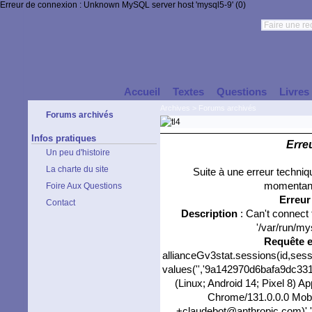
Erreur de connexion : Unknown MySQL server host 'mysql5-9' (0)
Accueil
Textes
Questions
Livres
Archives
>
Forums archivés
Forums archivés
Infos pratiques
Erre
Un peu d'histoire
La charte du site
Suite à une erreur techni
momentané
Foire Aux Questions
Erreu
Contact
Description
: Can't connect
'/var/run/my
Requête 
allianceGv3stat.sessions(id,sess
values('','9a142970d6bafa9dc3310
(Linux; Android 14; Pixel 8) 
Chrome/131.0.0.0 Mobil
+claudebot@anthropic.com)','0