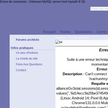
Erreur de connexion : Unknown MySQL server host 'mysql5-9' (0)
Accueil
Textes
Questions
Livres
Archives
>
Forums archivés
Forums archivés
Infos pratiques
Erre
Un peu d'histoire
La charte du site
Suite à une erreur techni
momentané
Foire Aux Questions
Erreu
Contact
Description
: Can't connect
'/var/run/my
Requête 
allianceGv3stat.sessions(id,sess
values('','6d14ecc9a20be374549cb
(Linux; Android 14; Pixel 8) 
Chrome/131.0.0.0 Mobil
+claudebot@anthropic.com)','0