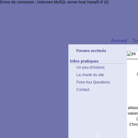
Erreur de connexion : Unknown MySQL server host 'mysql5-9' (0)
Accueil
Te
Archiv
Forums archivés
Infos pratiques
Un peu d'histoire
La charte du site
Foire Aux Questions
Contact
allia
value
Chrom