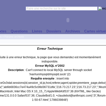
xtes
Questions
Livres
Dossiers
Archives
Cartes virtue
es
>
Forums archivés
Erreur Technique
Suite à une erreur technique, la page que vous demandez est momentanément
indisponible.
Erreur MySQL n°2002
Description
: Can't connect to local MySQL server through socket
'/var/run/mysqld/mysqld.sock' (2)
Requête envoyée
: insert into
nceGv3stat.sessions(id,session_id,ip,host,referer,agent,spider,premiere_page,debu
s('','ab6b6836cc7e474a49c5c08d36731dfa','216.73.217.23','216.73.217.23','','Mozil
(Macintosh; Intel Mac OS X 10_15_7) AppleWebKit/537.36 (KHTML, like Gecko)
e/131.0.0.0 Safari/537.36; ClaudeBot/1.0; +claudebot@anthropic.com)','0','/forum
1-50-67.html','1786039848')