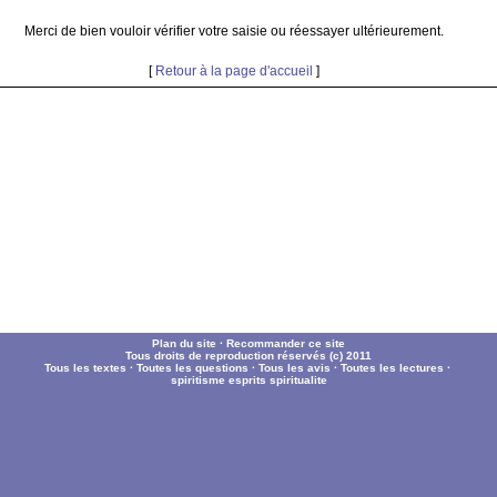
Merci de bien vouloir vérifier votre saisie ou réessayer ultérieurement.
[
Retour à la page d'accueil
]
Plan du site
·
Recommander ce site
Tous droits de reproduction réservés (c) 2011
Tous les textes
·
Toutes les questions
·
Tous les avis
·
Toutes les lectures
·
spiritisme
esprits
spiritualite