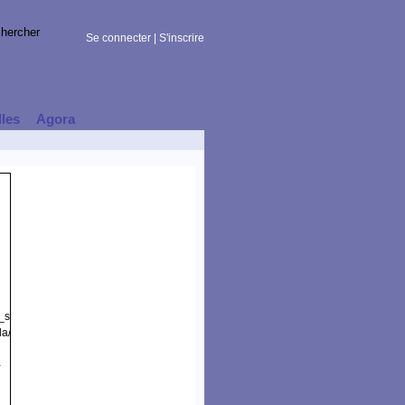
Se connecter
|
S'inscrire
lles
Agora
t_session)
la/5.0
-