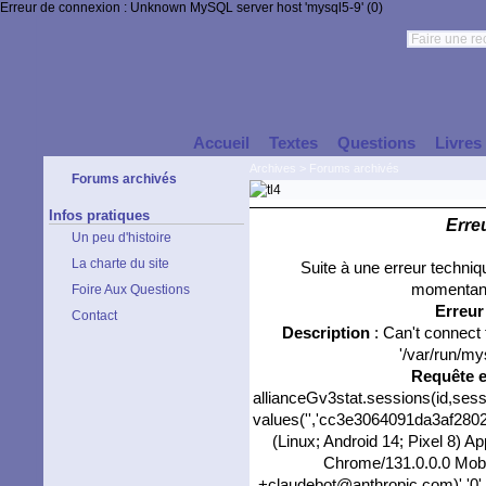
Erreur de connexion : Unknown MySQL server host 'mysql5-9' (0)
Accueil
Textes
Questions
Livres
Archives
>
Forums archivés
Forums archivés
Infos pratiques
Erre
Un peu d'histoire
La charte du site
Suite à une erreur techni
momentané
Foire Aux Questions
Erreu
Contact
Description
: Can't connect
'/var/run/my
Requête 
allianceGv3stat.sessions(id,sess
values('','cc3e3064091da3af28027
(Linux; Android 14; Pixel 8) 
Chrome/131.0.0.0 Mobil
+claudebot@anthropic.com)','0','