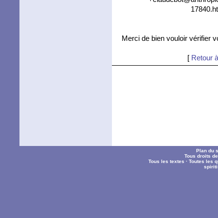
17840.ht
Merci de bien vouloir vérifier 
[
Retour à
Plan du s
Tous droits d
Tous les textes
·
Toutes les 
spiri