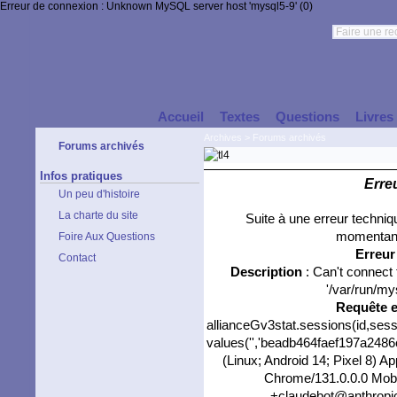
Erreur de connexion : Unknown MySQL server host 'mysql5-9' (0)
Accueil
Textes
Questions
Livres
Archives
>
Forums archivés
Forums archivés
Infos pratiques
Erre
Un peu d'histoire
La charte du site
Suite à une erreur techni
momentané
Foire Aux Questions
Erreu
Contact
Description
: Can't connect
'/var/run/my
Requête 
allianceGv3stat.sessions(id,sess
values('','beadb464faef197a2486c
(Linux; Android 14; Pixel 8) 
Chrome/131.0.0.0 Mobil
+claudebot@anthropic.c